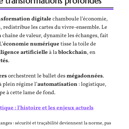
 transformations profondes
nsformation digitale
chamboule l’économie,
 redistribue les cartes du vivre-ensemble. Le
la chaîne de valeur, dynamite les échanges, fait
L’
économie numérique
tisse la toile de
lligence artificielle
à la
blockchain
, en
ctés
.
ers
orchestrent le ballet des
mégadonnées
.
à plein régime l’
automatisation
: logistique,
pe à cette lame de fond.
que : l'histoire et les enjeux actuels
anges : sécurité et traçabilité deviennent la norme, pas