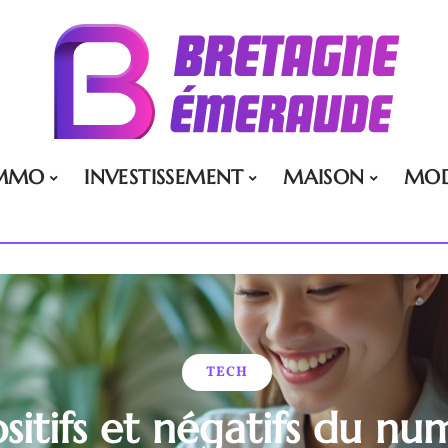
MMO
INVESTISSEMENT
MAISON
MO
TECH
ositifs et négatifs du nu