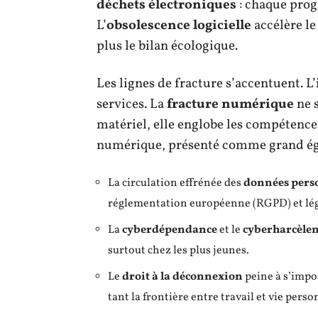
déchets électroniques
: chaque progr
L’
obsolescence logicielle
accélère l
plus le bilan écologique.
Les lignes de fracture s’accentuent. L’
services. La
fracture numérique
ne s
matériel, elle englobe les compétences,
numérique, présenté comme grand égali
La circulation effrénée des
données pers
réglementation européenne (RGPD) et lég
La
cyberdépendance
et le
cyberharcèle
surtout chez les plus jeunes.
Le
droit à la déconnexion
peine à s’impos
tant la frontière entre travail et vie pers