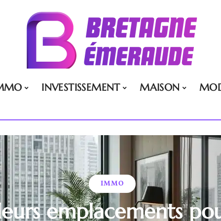
MMO
INVESTISSEMENT
MAISON
MO
IMMO
leurs emplacements pou