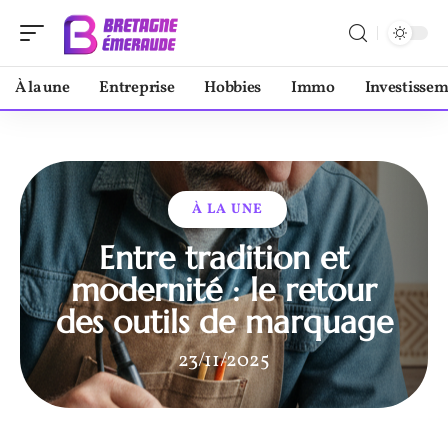
À la une
Entreprise
Hobbies
Immo
Investisse
À LA UNE
Entre tradition et
modernité : le retour
des outils de marquage
23/11/2025