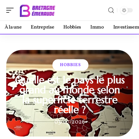
À la une
Entreprise
Hobbies
Immo
Investisse
HOBBIES
Quelle est le pays le plus
grand au monde selon
la superficie terrestre
réelle ?
03/07/2026