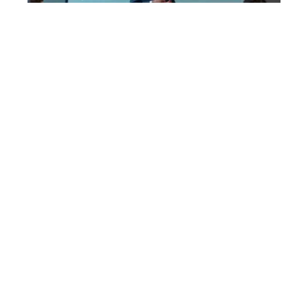
Présentation efficace d’un diaporama:
techniques et astuces essentielles
Contact
Mentions Légales
Sitemap
© 2025 | bretagne-emeraude.fr