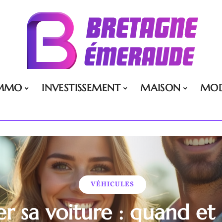
MMO
INVESTISSEMENT
MAISON
MO
VÉHICULES
r sa voiture : quand et