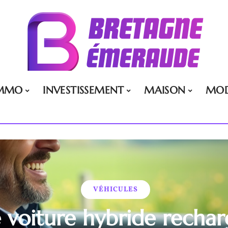
MMO
INVESTISSEMENT
MAISON
MO
VÉHICULES
 voiture hybride recha