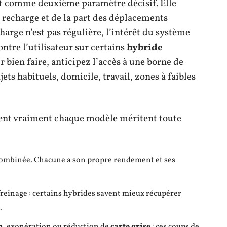
t comme deuxième paramètre décisif. Elle
e recharge et de la part des déplacements
harge n’est pas régulière, l’intérêt du système
ontre l’utilisateur sur certains
hybride
 bien faire, anticipez l’accès à une borne de
jets habituels, domicile, travail, zones à faibles
cient vraiment chaque modèle méritent toute
u combinée. Chacune a son propre rendement et ses
freinage : certains hybrides savent mieux récupérer
.
n
, exonération ou réduction de
carte grise
: ces coups de