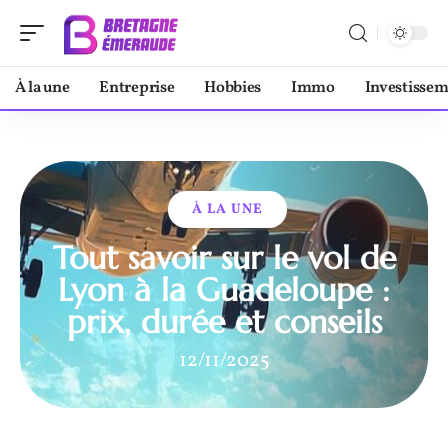
À la une
Entreprise
Hobbies
Immo
Investisse
À LA UNE
Tout savoir sur le vol de
Lyon à la Guadeloupe :
prix, durée et conseils
12/11/2025