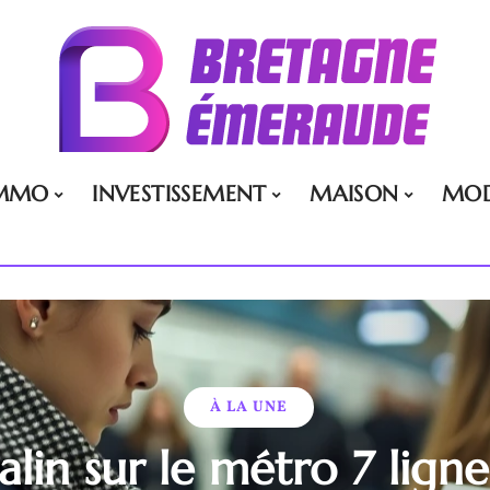
MMO
INVESTISSEMENT
MAISON
MO
À LA UNE
alin sur le métro 7 lign